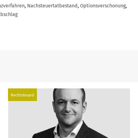
nzverfahren
,
Nachsteuertatbestand
,
Optionsverschonung
,
bschlag
Rechtsboard