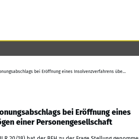
Erbschaftsteuer: Wegfall des Verschonungsabschlags bei Eröffnung eines Insolvenzverfahrens über das Vermögen einer Personengesellschaft
honungsabschlags bei Eröffnung eines
ögen einer Personengesellschaft
ch II R 20/18) hat der BFH zu der Frage Stellung genomme