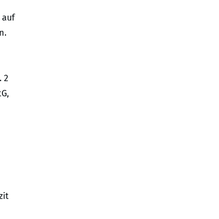
 auf
n.
. 2
tG,
zit