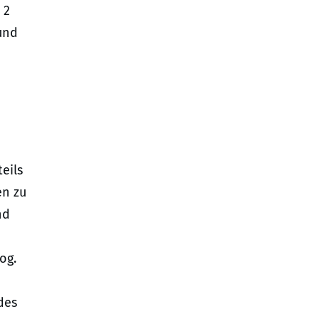
 2
und
eils
en zu
nd
og.
des