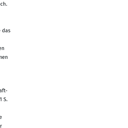
ch.
e das
en
hmen
ft-
1 S.
e
r