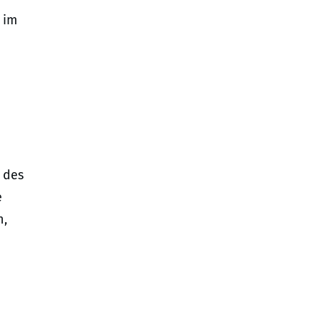
 im
 des
e
n,