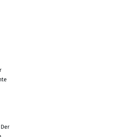
n
r
mte
 Der
n