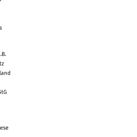
s
.B.
tz
land
StG
iese