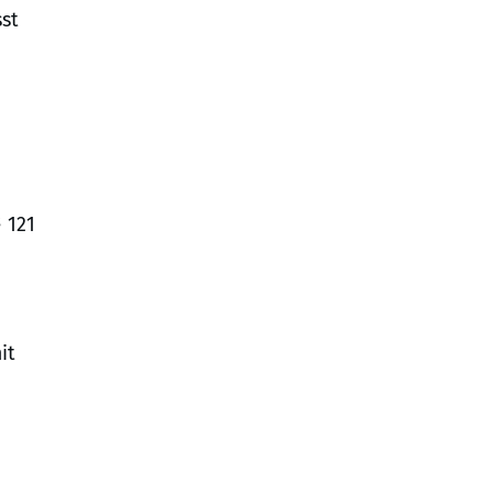
sst
 121
it