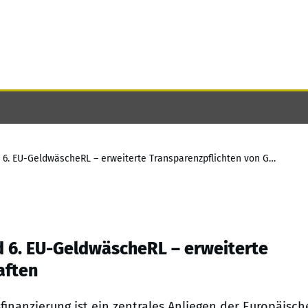
Entwurf einer EU-GeldwäscheVO und 6. EU-GeldwäscheRL – erweiterte Transparenzpflichten von Gesellschaften
 6. EU-GeldwäscheRL – erweiterte
aften
nanzierung ist ein zentrales Anliegen der Europäisch