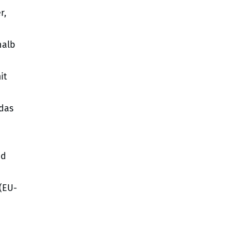
r,
halb
it
 das
e
nd
(EU-