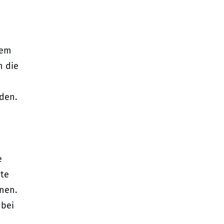
dem
n die
rden.
e
mte
nen.
 bei