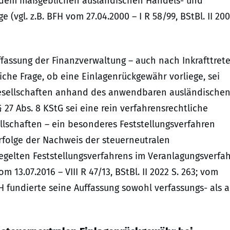
ch dem maßgeblichen ausländischen Handels- und
 (vgl. z.B. BFH vom 27.04.2000 – I R 58/99, BStBl. II 20
ffassung der Finanzverwaltung – auch nach Inkrafttret
liche Frage, ob eine Einlagenrückgewähr vorliege, sei
lgesellschaften anhand des anwendbaren ausländische
27 Abs. 8 KStG sei eine rein verfahrensrechtliche
sellschaften – ein besonderes Feststellungsverfahren
erfolge der Nachweis der steuerneutralen
gelten Feststellungsverfahrens im Veranlagungsverfa
13.07.2016 – VIII R 47/13, BStBl. II 2022 S. 263; vom
 BFH fundierte seine Auffassung sowohl verfassungs- als 