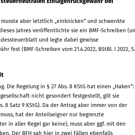
 steuerneutralen Einlagenrückgewähr bei
 musste aber letztlich „einknicken“ und schwenkte
 dieses Jahres veröffentlichte sie ein BMF-Schreiben (u
dessteuerblatt und legte dabei gewisse
r fest (BMF-Schreiben vom 21.4.2022, BStBl. I 2022, S
it
. Die Regelung in § 27 Abs. 8 KStG hat einen „Haken“:
sellschaft nicht gesondert festgestellt, gilt sie
bs. 8 Satz 9 KStG). Da der Antrag aber immer von der
 muss, hat der Anteilseigner nur begrenzte
er in aller Regel gar keine), muss aber ggf. mit den
ben. Der BFH sah hier in zwei Fällen ebenfalls