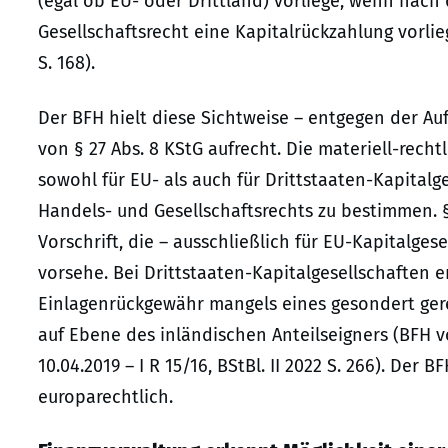
(egal ob EU- oder Drittland) vorliege, wenn na
Gesellschaftsrecht eine Kapitalrückzahlung vorliege
S. 168).
Der BFH hielt diese Sichtweise – entgegen der Au
von § 27 Abs. 8 KStG aufrecht. Die materiell-recht
sowohl für EU- als auch für Drittstaaten-Kapita
Handels- und Gesellschaftsrechts zu bestimmen. § 
Vorschrift, die – ausschließlich für EU-Kapitalge
vorsehe. Bei Drittstaaten-Kapitalgesellschaften 
Einlagenrückgewähr mangels eines gesondert gere
auf Ebene des inländischen Anteilseigners (BFH vom 
10.04.2019 – I R 15/16, BStBl. II 2022 S. 266). Der
europarechtlich.