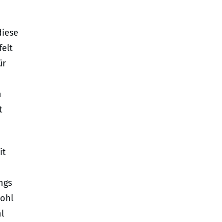
diese
felt
ür
h
t
it
ngs
wohl
l