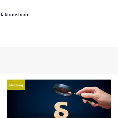
edaktionsbüro
Meldung