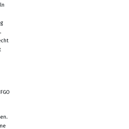
ln
ig
.
echt
t
1 FGO
sen.
ine