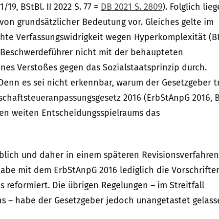
/19, BStBl. II 2022 S. 77 =
DB 2021 S. 2809
). Folglich lieg
 von grundsätzlicher Bedeutung vor. Gleiches gelte im
chte Verfassungswidrigkeit wegen Hyperkomplexität (B
der Beschwerdeführer nicht mit der behaupteten
nes Verstoßes gegen das Sozialstaatsprinzip durch.
. Denn es sei nicht erkennbar, warum der Gesetzgeber t
schaftsteueranpassungsgesetz 2016 (ErbStAnpG 2016, B
ten weiten Entscheidungsspielraums das
eblich und daher in einem späteren Revisionsverfahren
habe mit dem ErbStAnpG 2016 lediglich die Vorschrifte
reformiert. Die übrigen Regelungen – im Streitfall
s – habe der Gesetzgeber jedoch unangetastet gelass