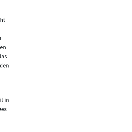
cht
n
gen
das
 den
l in
Des