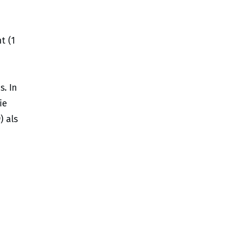
t (1
s. In
ie
) als