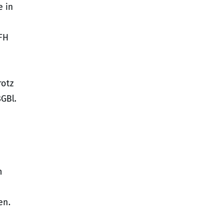
e in
FH
rotz
GBl.
n
en.