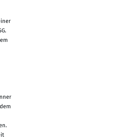
iner
SG.
nem
anner
h dem
en.
it