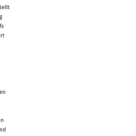
ellt
g
fs
rt
den
en
und