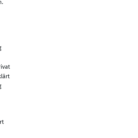
n.
e
g
ivat
lärt
g
rt