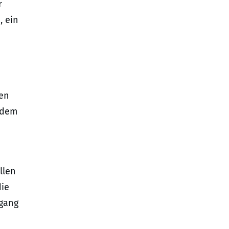
r
, ein
ten
d dem
1
llen
die
ngang