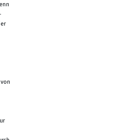
Wenn
-
der
 von
ur