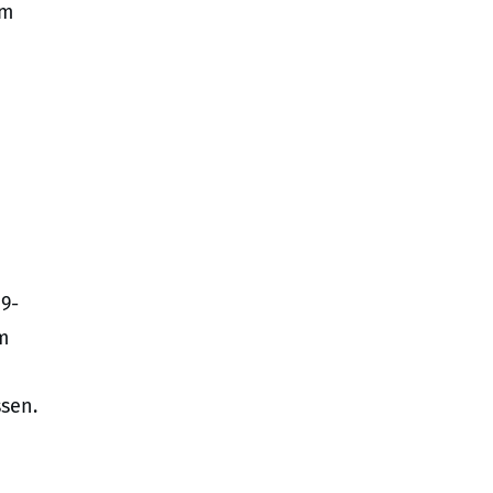
um
19-
m
sen.