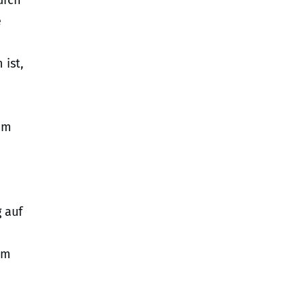
urch
e
 ist,
n
um
 auf
em