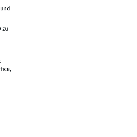
 und
) zu
s
fice,