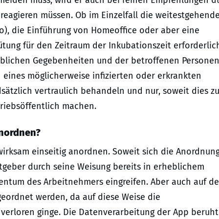
ermeiden muss, wird er auch bei reinen Empfehlungen d
eagieren müssen. Ob im Einzelfall die weitestgehend
üro), die Einführung von Homeoffice oder aber eine
ütung für den Zeitraum der Inkubationszeit erforderlich
ieblichen Gegebenheiten und der betroffenen Persone
eines möglicherweise infizierten oder erkrankten
sätzlich vertraulich behandeln und nur, soweit dies z
triebsöffentlich machen.
anordnen?
wirksam einseitig anordnen. Soweit sich die Anordnung
tgeber durch seine Weisung bereits in erheblichem
gentum des Arbeitnehmers eingreifen. Aber auch auf d
geordnet werden, da auf diese Weise die
t verloren ginge. Die Datenverarbeitung der App beruht