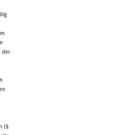
lig
um
en
a der
en
den
n (§