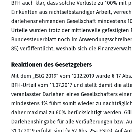
BFH auch klar, dass solche Verluste zu 100% mit p
Einkünften aus nichtselbständiger Arbeit, verre
darlehensnehmenden Gesellschaft mindestens 10% b
Urteile wurden trotz der mittlerweile gefestigte
Bundessteuerblatt noch im Anwendungsschreiben z
85) veröffentlicht, weshalb sich die Finanzverwal
Reaktionen des Gesetzgebers
Mit dem „JStG 2019“ vom 12.12.2019 wurde § 17 Abs.
BFH-Urteil vom 11.07.2017 und stellt damit die alt
veranlasster Darlehen eines Gesellschafters einer
mindestens 1% führt somit wieder zu nachträglic
daher maximal zu 60% berücksichtigt werden. Gült
Darlehenshingabe für alle Veräußerungen bzw. Au
31.07.2019 erfolgt sind (§ 52 Abs. 25a EStG). Auf 