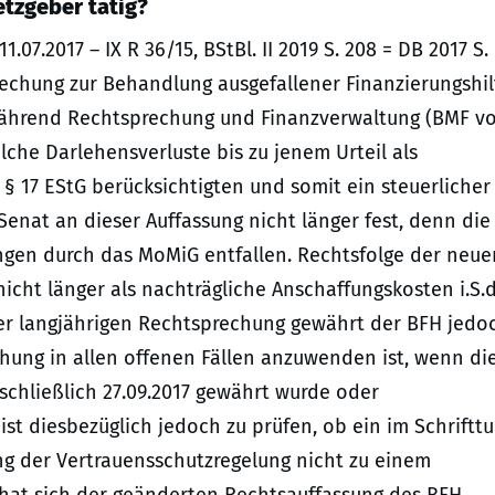
tzgeber tätig?
07.2017 – IX R 36/15, BStBl. II 2019 S. 208 = DB 2017 S.
rechung zur Behandlung ausgefallener Finanzierungshi
. Während Rechtsprechung und Finanzverwaltung (BMF v
solche Darlehensverluste bis zu jenem Urteil als
§ 17 EStG berücksichtigten und somit ein steuerlicher
Senat an dieser Auffassung nicht länger fest, denn die
ngen durch das MoMiG entfallen. Rechtsfolge der neue
icht länger als nachträgliche Anschaffungskosten i.S.d
er langjährigen Rechtsprechung gewährt der BFH jedo
hung in allen offenen Fällen anzuwenden ist, wenn di
schließlich 27.09.2017 gewährt wurde oder
 ist diesbezüglich jedoch zu prüfen, ob ein im Schriftt
ng der Vertrauensschutzregelung nicht zu einem