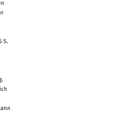
en
er
 S.
g.
ich
kann