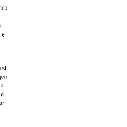
.000
m
 €
ird
gen
20
nd
ur