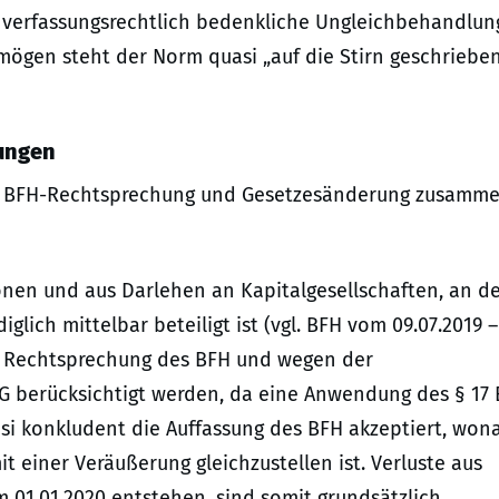
e verfassungsrechtlich bedenkliche Ungleichbehandlun
ögen steht der Norm quasi „auf die Stirn geschriebe
ungen
, BFH-Rechtsprechung und Gesetzesänderung zusamme
onen und aus Darlehen an Kapitalgesellschaften, an d
glich mittelbar beteiligt ist (vgl. BFH vom 09.07.2019 –
en Rechtsprechung des BFH und wegen der
 berücksichtigt werden, da eine Anwendung des § 17 
asi konkludent die Auffassung des BFH akzeptiert, won
t einer Veräußerung gleichzustellen ist. Verluste aus
m 01.01.2020 entstehen, sind somit grundsätzlich