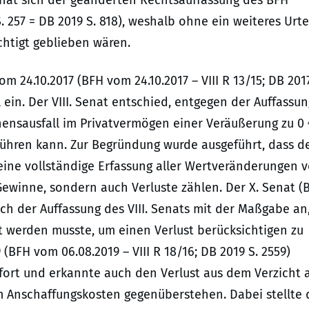
 hat sich der geänderten Rechtsauffassung des BFH
 257 = DB 2019 S. 818), weshalb ohne ein weiteres Urte
htigt geblieben wären.
 24.10.2017 (BFH vom 24.10.2017 – VIII R 13/15; DB 2017
ein. Der VIII. Senat entschied, entgegen der Auffassun
hensausfall im Privatvermögen einer Veräußerung zu 0 
 führen kann. Zur Begründung wurde ausgeführt, dass d
eine vollständige Erfassung aller Wertveränderungen 
Gewinne, sondern auch Verluste zählen. Der X. Senat (
sich der Auffassung des VIII. Senats mit der Maßgabe an
 werden musste, um einen Verlust berücksichtigen zu
(BFH vom 06.08.2019 – VIII R 18/16; DB 2019 S. 2559)
 fort und erkannte auch den Verlust aus dem Verzicht 
em Anschaffungskosten gegenüberstehen. Dabei stellte 