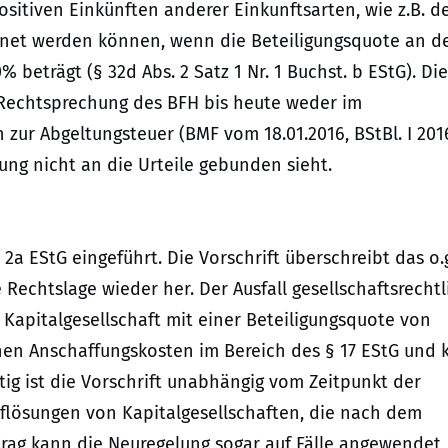
ositiven Einkünften anderer Einkunftsarten, wie z.B. d
chnet werden können, wenn die Beteiligungsquote an d
eträgt (§ 32d Abs. 2 Satz 1 Nr. 1 Buchst. b EStG). Die
n Rechtsprechung des BFH bis heute weder im
ur Abgeltungsteuer (BMF vom 18.01.2016, BStBl. I 2016
tung nicht an die Urteile gebunden sieht.
 2a EStG eingeführt. Die Vorschrift überschreibt das o.
e Rechtslage wieder her. Der Ausfall gesellschaftsrechtl
 Kapitalgesellschaft mit einer Beteiligungsquote von
hen Anschaffungskosten im Bereich des § 17 EStG und 
ig ist die Vorschrift unabhängig vom Zeitpunkt der
flösungen von Kapitalgesellschaften, die nach dem
Antrag kann die Neuregelung sogar auf Fälle angewendet