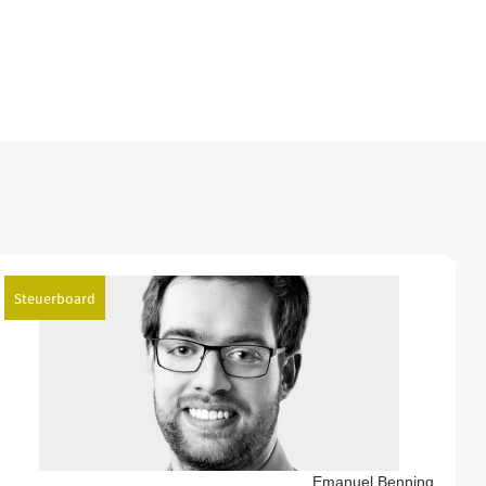
Steuerboard
Emanuel Benning