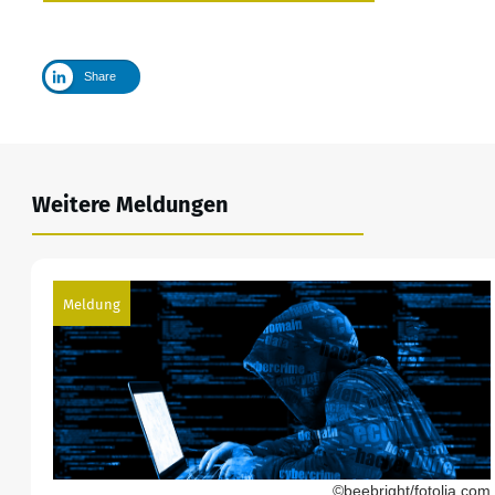
Share
Weitere Meldungen
Meldung
©beebright/fotolia.com