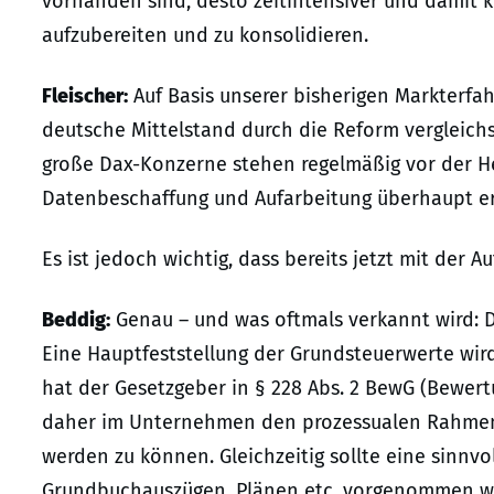
vorhanden sind, desto zeitintensiver und damit ko
aufzubereiten und zu konsolidieren.
Fleischer:
Auf Basis unserer bisherigen Markterfah
deutsche Mittelstand durch die Reform vergleichs
große Dax-Konzerne stehen regelmäßig vor der He
Datenbeschaffung und Aufarbeitung überhaupt ers
Es ist jedoch wichtig, dass bereits jetzt mit der
Beddig:
Genau – und was oftmals verkannt wird: D
Eine Hauptfeststellung der Grundsteuerwerte wird 
hat der Gesetzgeber in § 228 Abs. 2 BewG (Bewertu
daher im Unternehmen den prozessualen Rahmen 
werden zu können. Gleichzeitig sollte eine sinnv
Grundbuchauszügen, Plänen etc. vorgenommen we