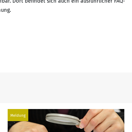
bar. Dort befindet sich auch ein ausführlicher FAQ-
nung.
Meldung