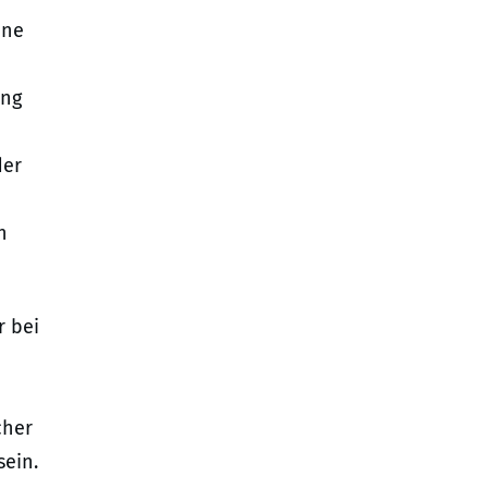
ine
ung
der
n
r bei
cher
ein.