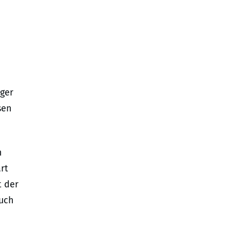
ger
sen
n
art
t der
auch