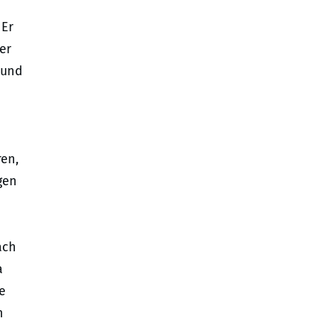
 Er
er
 und
ren,
gen
ach
a
e
n