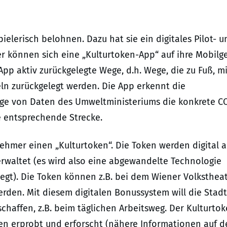
ielerisch belohnen. Dazu hat sie ein digitales Pilot- u
r können sich eine „Kulturtoken-App“ auf ihre Mobilg
App aktiv zurückgelegte Wege, d.h. Wege, die zu Fuß, mi
ln zurückgelegt werden. Die App erkennt die
ge von Daten des Umweltministeriums die konkrete C
ie entsprechende Strecke.
nehmer einen „Kulturtoken“. Die Token werden digital a
erwaltet (es wird also eine abgewandelte Technologie
iegt). Die Token können z.B. bei dem Wiener Volksthea
rden. Mit diesem digitalen Bonussystem will die Stadt
chaffen, z.B. beim täglichen Arbeitsweg. Der Kulturto
nen erprobt und erforscht (nähere Informationen auf d