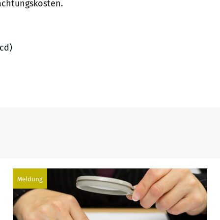
achtungskosten.
cd)
Meldung