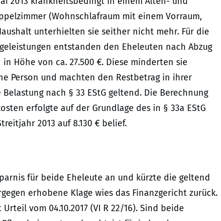
 Mai 2013 krankheitsbedingt in einem Alten- und
oppelzimmer (Wohnschlafraum mit einem Vorraum,
ushalt unterhielten sie seither nicht mehr. Für die
egeleistungen entstanden den Eheleuten nach Abzug
 in Höhe von ca. 27.500 €. Diese minderten sie
ine Person und machten den Restbetrag in ihrer
Belastung nach § 33 EStG geltend. Die Berechnung
sten erfolgte auf der Grundlage des in § 33a EStG
eitjahr 2013 auf 8.130 € belief.
arnis für beide Eheleute an und kürzte die geltend
egen erhobene Klage wies das Finanzgericht zurück.
Urteil vom 04.10.2017 (VI R 22/16). Sind beide