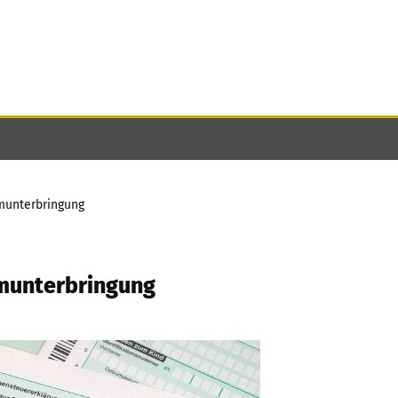
munterbringung
imunterbringung