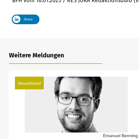
BFH vom 16.01.2025 / RES JURA Redaktionsbüro (v
Share
Weitere Meldungen
Steuerboard
Emanuel Benning