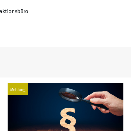
daktionsbüro
Meldung