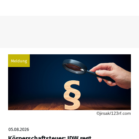
Meldung
©jirsak/123rf.com
05.08.2026
Körperschaftsteuer: IDW regt