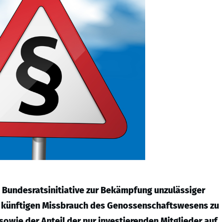
Bundesratsinitiative zur Bekämpfung unzulässiger
 künftigen Missbrauch des Genossenschaftswesens zu
sowie der Anteil der nur investierenden Mitglieder auf