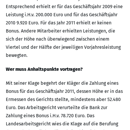
Entsprechend erhielt er für das Geschäftsjahr 2009 eine
Leistung i.H.v. 200.000 Euro und für das Geschäftsjahr
2010 9.920 Euro. Für das Jahr 2011 erhielt er keinen
Bonus. Andere Mitarbeiter erhielten Leistungen, die
sich der Höhe nach überwiegend zwischen einem
Viertel und der Hälfte der jeweiligen Vorjahresleistung
bewegten.
Wer muss Anhaltspunkte vortragen?
Mit seiner Klage begehrt der Kläger die Zahlung eines
Bonus für das Geschäftsjahr 2011, dessen Höhe er in das
Ermessen des Gerichts stellte, mindestens aber 52.480
Euro. Das Arbeitsgericht verurteilte die Bank zur
Zahlung eines Bonus i.H.v. 78.720 Euro. Das
Landesarbeitsgericht wies die Klage auf die Berufung