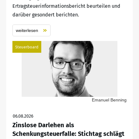
Ertragsteuerinformationsbericht beurteilen und
darüber gesondert berichten.
weiterlesen
Steuerboard
Emanuel Benning
06.08.2026
Zinslose Darlehen als
Schenkungsteuerfalle: Stichtag schlägt