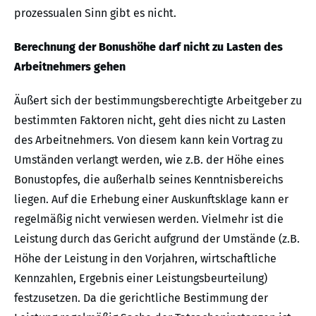
prozessualen Sinn gibt es nicht.
Berechnung der Bonushöhe darf nicht zu Lasten des
Arbeitnehmers gehen
Äußert sich der bestimmungsberechtigte Arbeitgeber zu
bestimmten Faktoren nicht, geht dies nicht zu Lasten
des Arbeitnehmers. Von diesem kann kein Vortrag zu
Umständen verlangt werden, wie z.B. der Höhe eines
Bonustopfes, die außerhalb seines Kenntnisbereichs
liegen. Auf die Erhebung einer Auskunftsklage kann er
regelmäßig nicht verwiesen werden. Vielmehr ist die
Leistung durch das Gericht aufgrund der Umstände (z.B.
Höhe der Leistung in den Vorjahren, wirtschaftliche
Kennzahlen, Ergebnis einer Leistungsbeurteilung)
festzusetzen. Da die gerichtliche Bestimmung der