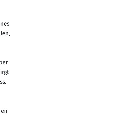
ines
len,
ber
irgt
ss.
hen