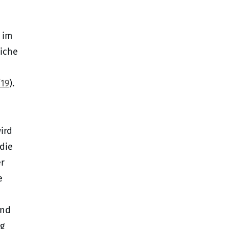
 im
liche
/19
).
ird
die
er
e
end
ng