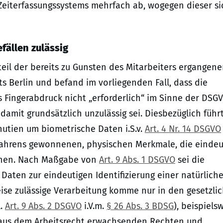
Zeiterfassungssystems mehrfach ab, wogegen dieser si
fällen zulässig
eil der bereits zu Gunsten des Mitarbeiters ergangen
s Berlin und befand im vorliegenden Fall, dass die
s Fingerabdruck nicht „erforderlich“ im Sinne der DSG
mit grundsätzlich unzulässig sei. Diesbezüglich führ
nutien um biometrische Daten i.S.v.
Art. 4 Nr. 14 DSGVO
rfahrens gewonnenen, physischen Merkmale, die eindeu
ichen. Nach Maßgabe von
Art. 9 Abs. 1 DSGVO
sei die
aten zur eindeutigen Identifizierung einer natürlich
ise zulässige Verarbeitung komme nur in den gesetzli
l.
Art. 9 Abs. 2 DSGVO
i.V.m.
§ 26 Abs. 3 BDSG
), beispiels
n aus dem Arbeitsrecht erwachsenden Rechten und