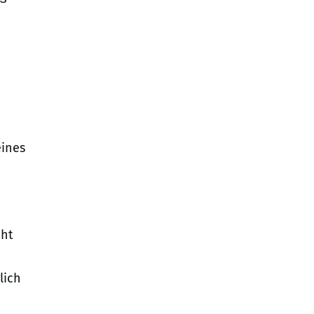
e
eines
cht
lich