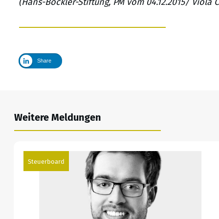
(Hans-Böckler-Stiftung, PM vom 04.12.2015/ Viola C
Share
Weitere Meldungen
Steuerboard