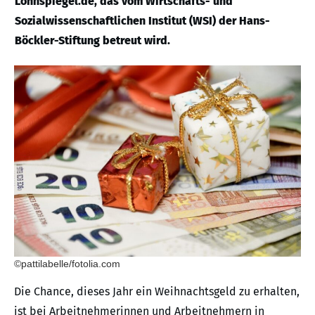
Lohnspiegel.de, das vom Wirtschafts- und
Sozialwissenschaftlichen Institut (WSI) der Hans-
Böckler-Stiftung betreut wird.
©pattilabelle/fotolia.com
Die Chance, dieses Jahr ein Weihnachtsgeld zu erhalten,
ist bei Arbeitnehmerinnen und Arbeitnehmern in