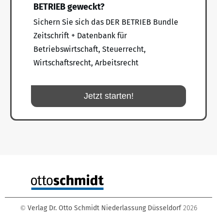
BETRIEB geweckt?
Sichern Sie sich das DER BETRIEB Bundle
Zeitschrift + Datenbank für
Betriebswirtschaft, Steuerrecht,
Wirtschaftsrecht, Arbeitsrecht
Jetzt starten!
Verlag Dr. Otto Schmidt Niederlassung Düsseldorf
2026
©