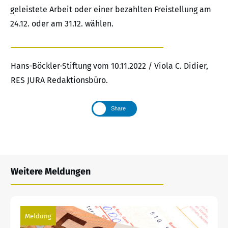
geleistete Arbeit oder einer bezahlten Freistellung am
24.12. oder am 31.12. wählen.
Hans-Böckler-Stiftung vom 10.11.2022 / Viola C. Didier,
RES JURA Redaktionsbüro.
Share
Weitere Meldungen
Meldung