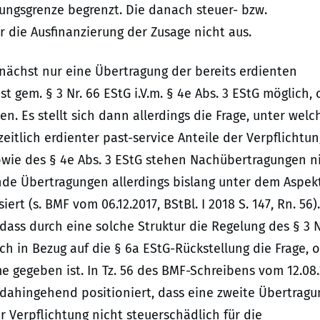
sungsgrenze begrenzt. Die danach steuer- bzw.
ür die Ausfinanzierung der Zusage nicht aus.
unächst nur eine Übertragung der bereits erdienten
ist gem. § 3 Nr. 66 EStG i.V.m. § 4e Abs. 3 EStG möglich,
n. Es stellt sich dann allerdings die Frage, unter wel
tlich erdienter past-service Anteile der Verpflichtun
sowie des § 4e Abs. 3 EStG stehen Nachübertragungen n
de Übertragungen allerdings bislang unter dem Aspek
t (s. BMF vom 06.12.2017, BStBl. I 2018 S. 147, Rn. 56).
ass durch eine solche Struktur die Regelung des § 3 N
ch in Bezug auf die § 6a EStG-Rückstellung die Frage, 
 gegeben ist. In Tz. 56 des BMF-Schreibens vom 12.08
 dahingehend positioniert, dass eine zweite Übertragu
r Verpflichtung nicht steuerschädlich für die