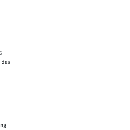
G
t des
ung