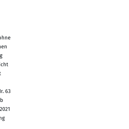
 ohne
chen
g
icht
t
r. 63
ob
.2021
ng