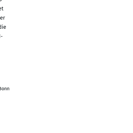
et
er
die
H-
 Bonn