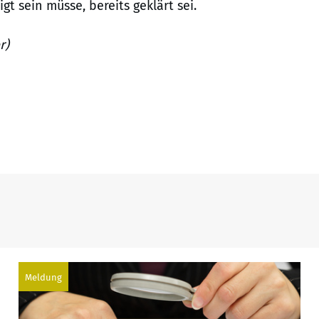
t sein müsse, bereits geklärt sei.
r)
Meldung